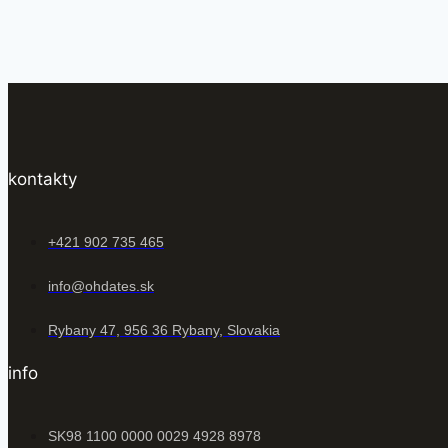
kontakty
+421 902 735 465
info@ohdates.sk
Rybany 47, 956 36 Rybany, Slovakia
info
SK98 1100 0000 0029 4928 8978