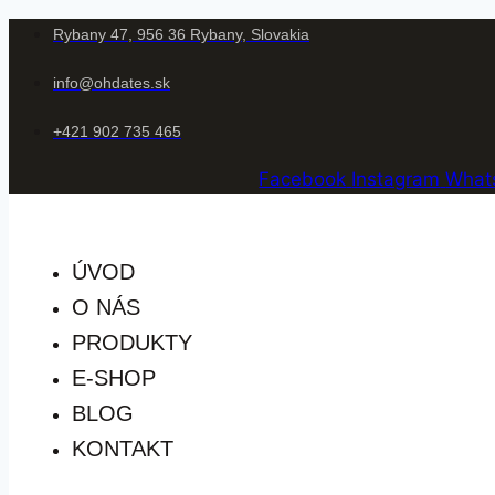
Rybany 47, 956 36 Rybany, Slovakia
info@ohdates.sk
+421 902 735 465
Facebook
Instagram
What
ÚVOD
O NÁS
PRODUKTY
E-SHOP
BLOG
KONTAKT