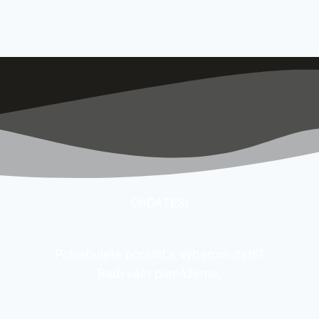
OhDATES!
Potrebujete poradiť s výberom datlí?
Radi vám pomôžeme.