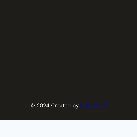
© 2024 Created by
k-dizajn.sk